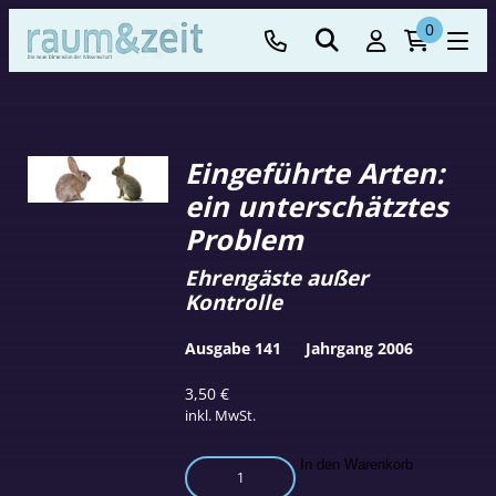
0
Eingeführte Arten:
ein unterschätztes
Problem
Ehrengäste außer
Kontrolle
Ausgabe 141
Jahrgang 2006
3,50
€
inkl. MwSt.
Eingeführte
In den Warenkorb
Arten: