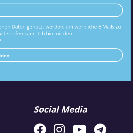
nen Daten genutzt werden, um werbliche E-Mails zu
widerrufen kann. Ich bin mit den
*
lden
Social Media