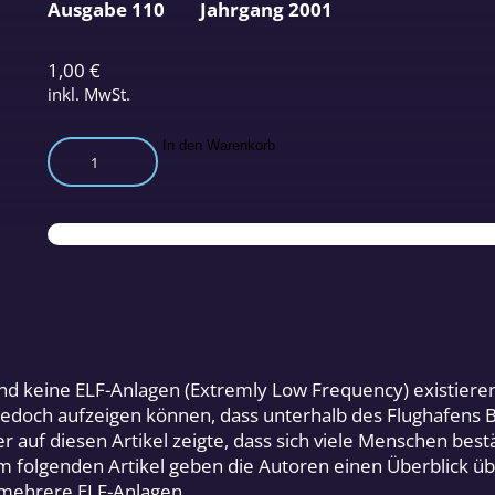
Ausgabe 110
Jahrgang 2001
1,00
€
inkl. MwSt.
Elektromagnetische
In den Warenkorb
Waffen:
Echo
eines
Signals
Menge
nd keine ELF-Anlagen (Extremly Low Frequency) existiere
jedoch aufzeigen können, dass unterhalb des Flughafens 
 auf diesen Artikel zeigte, dass sich viele Menschen bestä
m folgenden Artikel geben die Autoren einen Überblick 
 mehrere ELF-Anlagen.