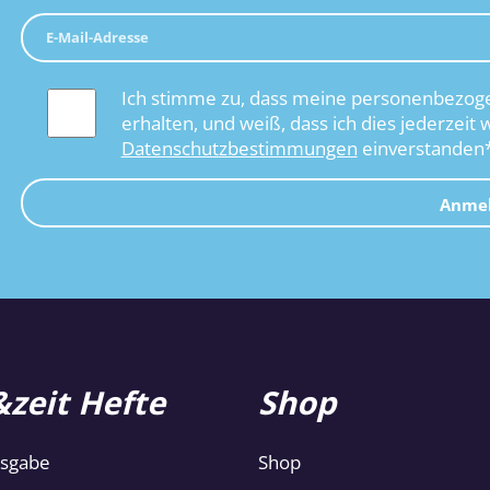
Ich stimme zu, dass meine personenbezoge
erhalten, und weiß, dass ich dies jederzeit 
Datenschutzbestimmungen
einverstanden
Anme
zeit Hefte
Shop
usgabe
Shop