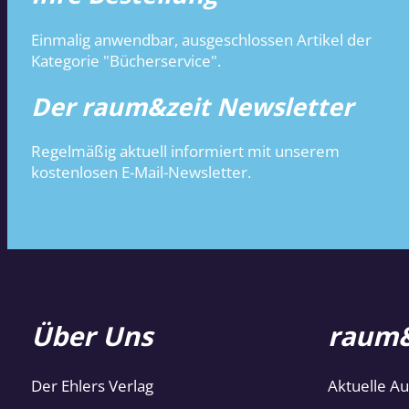
Einmalig anwendbar, ausgeschlossen Artikel der
Kategorie "Bücherservice".
Der raum&zeit Newsletter
Regelmäßig aktuell informiert mit unserem
kostenlosen E-Mail-Newsletter.
Über Uns
raum&
Der Ehlers Verlag
Aktuelle A