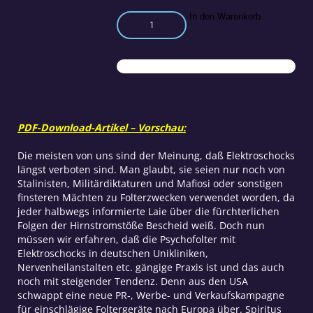
Elektroschock:
In den Warenkorb
Psychofolter
in
deutschen
Krankenhäusern
Menge
PDF-Download-Artikel – Vorschau:
Die meisten von uns sind der Meinung, daß Elektroschocks
längst verboten sind. Man glaubt, sie seien nur noch von
Stalinisten, Militärdiktaturen und Mafiosi oder sonstigen
finsteren Mächten zu Folterzwecken verwendet worden, da
jeder halbwegs informierte Laie über die fürchterlichen
Folgen der Hirnstromstöße Bescheid weiß. Doch nun
müssen wir erfahren, daß die Psychofolter mit
Elektroschocks in deutschen Unikliniken,
Nervenheilanstalten etc. gängige Praxis ist und das auch
noch mit steigender Tendenz. Denn aus den USA
schwappt eine neue PR-, Werbe- und Verkaufskampagne
für einschlägige Foltergeräte nach Europa über. Spiritus