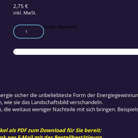
2,75
€
inkl. MwSt.
Energieernte
In den Warenkorb
in
luftiger
Höhe
Menge
ergie sicher die unbeliebteste Form der Energiegewinnun
 wie sie das Landschaftsbild verschandeln.
n, die weitaus weniger Nachteile mit sich bringen. Beispie
kel als PDF zum Download für Sie bereit:
nk per E-Mail mit der Bestellbestätigung.