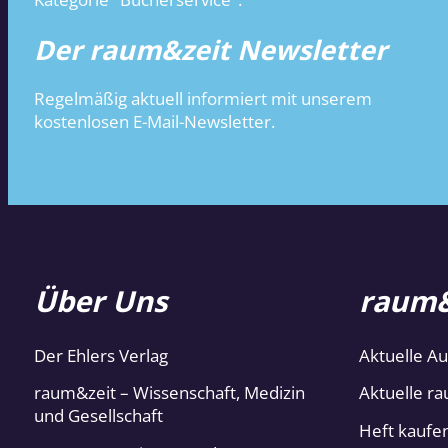
Der raum&zeit Newsletter
Regelmäßig aktuell informiert mit unserem
kostenlosen E-Mail-Newsletter.
Über Uns
raum&
Der Ehlers Verlag
Aktuelle A
raum&zeit – Wissenschaft, Medizin
Aktuelle ra
und Gesellschaft
Heft kaufe