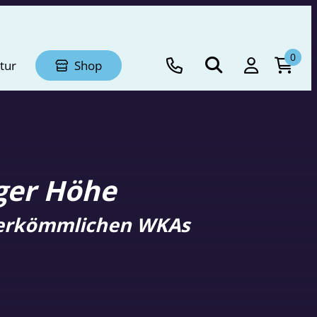
0
tur
Shop
iger Höhe
 herkömmlichen WKAs