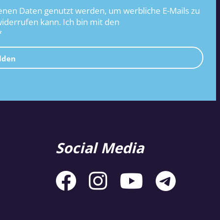
nen Daten genutzt werden, um werbliche E-Mails zu
widerrufen kann. Ich bin mit den
*
lden
Social Media