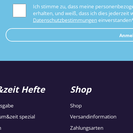
Ich stimme zu, dass meine personenbezoge
erhalten, und weiß, dass ich dies jederzeit 
Datenschutzbestimmungen
einverstanden
Anme
zeit Hefte
Shop
usgabe
Shop
um&zeit spezial
Versandinformation
n
Zahlungsarten