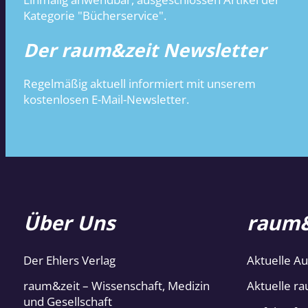
Kategorie "Bücherservice".
Der raum&zeit Newsletter
Regelmäßig aktuell informiert mit unserem
kostenlosen E-Mail-Newsletter.
Über Uns
raum&
Der Ehlers Verlag
Aktuelle A
raum&zeit – Wissenschaft, Medizin
Aktuelle ra
und Gesellschaft