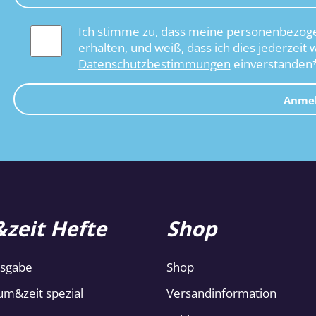
Ich stimme zu, dass meine personenbezoge
erhalten, und weiß, dass ich dies jederzeit 
Datenschutzbestimmungen
einverstanden
Anme
zeit Hefte
Shop
usgabe
Shop
um&zeit spezial
Versandinformation