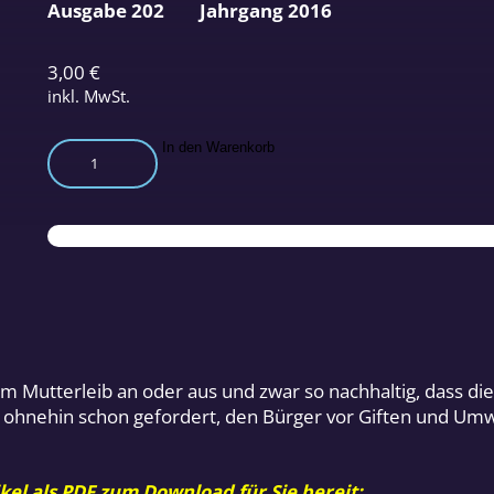
Ausgabe 202
Jahrgang 2016
3,00
€
inkl. MwSt.
Epigenetik
In den Warenkorb
–
Umweltgifte
schädigen
Embryo
Menge
m Mutterleib an oder aus und zwar so nachhaltig, dass d
als ohnehin schon gefordert, den Bürger vor Giften und Um
kel als PDF zum Download für Sie bereit: