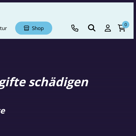
0
tur
Shop
gifte schädigen
se