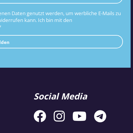
nen Daten genutzt werden, um werbliche E-Mails zu
widerrufen kann. Ich bin mit den
*
lden
Social Media