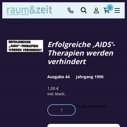
0
Erfolgreiche ‚AIDS‘-
Therapien werden
verhindert
Ausgabe 44
Jahrgang 1990
1,00
€
inkl. MwSt.
Erfolgreiche
In den Warenkorb
'AIDS'-
Therapien
werden