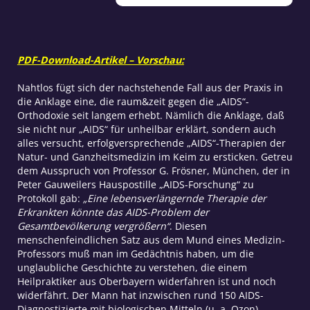
verhindert
Menge
PDF-Download-Artikel – Vorschau:
Nahtlos fügt sich der nachstehende Fall aus der Praxis in
die Anklage eine, die raum&zeit gegen die „AIDS“-
Orthodoxie seit langem erhebt. Nämlich die Anklage, daß
sie nicht nur „AIDS“ für unheilbar erklärt, sondern auch
alles versucht, erfolgversprechende „AIDS“-Therapien der
Natur- und Ganzheitsmedizin im Keim zu ersticken. Getreu
dem Ausspruch von Professor G. Frösner, München, der in
Peter Gauweilers Hauspostille „AIDS-Forschung“ zu
Protokoll gab:
„Eine lebensverlängernde Therapie der
Erkrankten könnte das AIDS-Problem der
Gesamtbevölkerung vergrößern“
. Diesen
menschenfeindlichen Satz aus dem Mund eines Medizin-
Professors muß man im Gedächtnis haben, um die
unglaubliche Geschichte zu verstehen, die einem
Heilpraktiker aus Oberbayern widerfahren ist und noch
widerfährt. Der Mann hat inzwischen rund 150 AIDS-
Diagnostizierte mit biologischen Mitteln (u. a. Ozon)