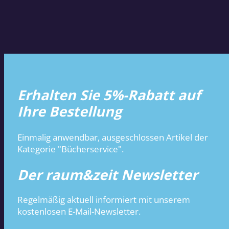
Erhalten Sie 5%-Rabatt auf
Ihre Bestellung
Einmalig anwendbar, ausgeschlossen Artikel der
Kategorie "Bücherservice".
Der raum&zeit Newsletter
Regelmäßig aktuell informiert mit unserem
kostenlosen E-Mail-Newsletter.