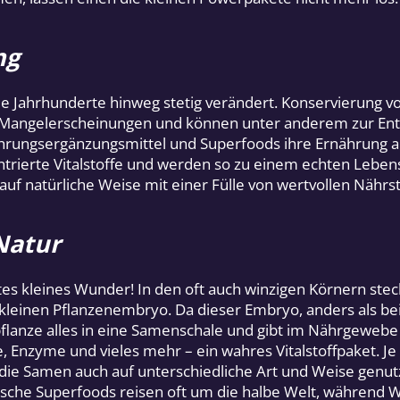
ng
e Jahrhunderte hinweg stetig verändert. Konservierung von
 Mangelerscheinungen und können unter anderem zur Ents
hrungsergänzungsmittel und Superfoods ihre Ernährung
ntrierte Vitalstoffe und werden so zu einem echten Lebens
uf natürliche Weise mit einer Fülle von wertvollen Nährst
Natur
s kleines Wunder! In den oft auch winzigen Körnern steckt 
kleinen Pflanzenembryo. Da dieser Embryo, anders als b
flanze alles in eine Samenschale und gibt im Nährgewebe 
Enzyme und vieles mehr – ein wahres Vitalstoffpaket. Je
die Samen auch auf unterschiedliche Art und Weise gen
tische Superfoods reisen oft um die halbe Welt, währe