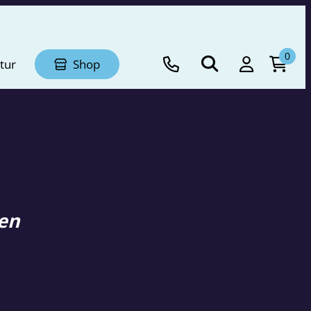
0
tur
Shop
en