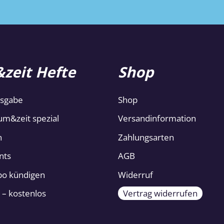
zeit Hefte
Shop
usgabe
Shop
um&zeit spezial
Versandinformation
n
Zahlungsarten
nts
AGB
Abo kündigen
Widerruf
 – kostenlos
Vertrag widerrufen