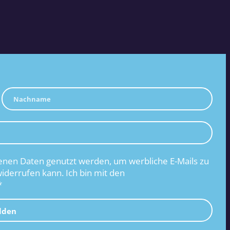
nen Daten genutzt werden, um werbliche E-Mails zu
widerrufen kann. Ich bin mit den
*
lden