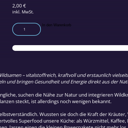
2,00
€
inkl. MwSt.
Essbare
In den Warenkorb
Wildsamen
Menge
samen – vitalstoffreich, kraftvoll und erstaunlich vielseiti
 und bringen Gesundheit und Energie direkt aus der Natur
liche, suchen die Nähe zur Natur und integrieren Wildkr
anzen steckt, ist allerdings noch wenigen bekannt.
bstverständlich. Wussten sie doch die Kraft der Kräuter
tvolles Superfood unsere Küche: als Würzmittel, Kaffee, Me
, lassen einen die kleinen Powerpakete nicht mehr los.