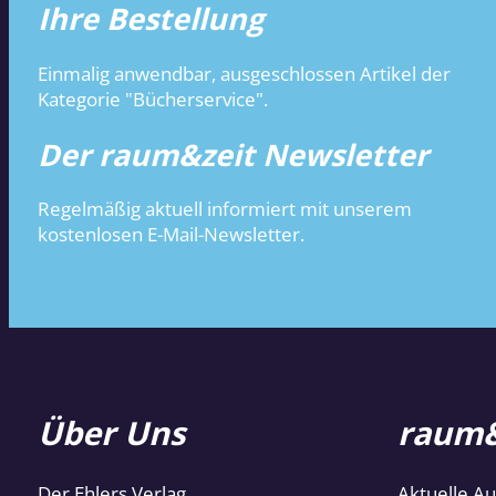
Ihre Bestellung
Einmalig anwendbar, ausgeschlossen Artikel der
Kategorie "Bücherservice".
Der raum&zeit Newsletter
Regelmäßig aktuell informiert mit unserem
kostenlosen E-Mail-Newsletter.
Über Uns
raum&
Der Ehlers Verlag
Aktuelle A