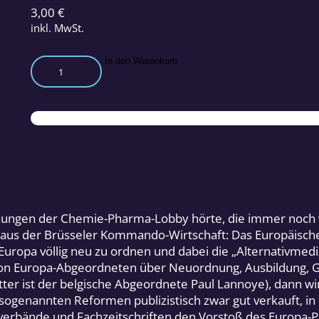
3,00
€
inkl. MwSt.
Europa-
In den Warenkorb
Parlament
für
Naturmedizin
Menge
ungen der Chemie-Pharma-Lobby hörte, die immer noch v
e aus der Brüsseler Kommando-Wirtschaft: Das Europäische
uropa völlig neu zu ordnen und dabei die „Alternativmediz
on Europa-Abgeordneten über Neuordnung, Ausbildung, G
ter ist der belgische Abgeordnete Paul Lannoye), dann wi
 sogenannten Reformen publizistisch zwar gut verkauft, in 
erbände und Fachzeitschriften den Vorstoß des Europa-P