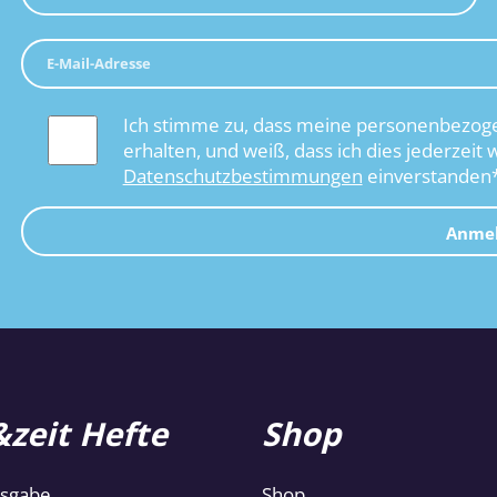
Ich stimme zu, dass meine personenbezoge
erhalten, und weiß, dass ich dies jederzeit 
Datenschutzbestimmungen
einverstanden
Anme
zeit Hefte
Shop
usgabe
Shop