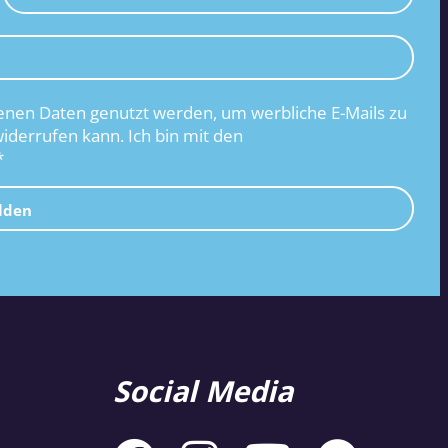
nen Daten genutzt werden, um werbliche E-Mails zu
widerrufen kann. Ich bin mit den
*
lden
Social Media