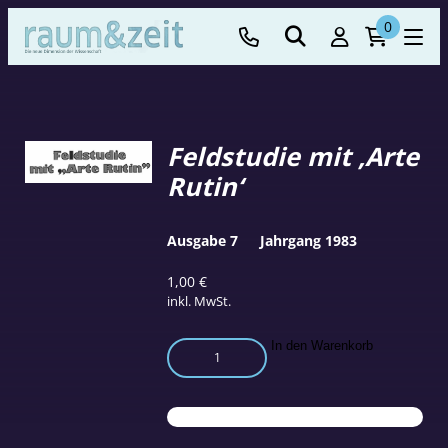
0
Feldstudie mit ‚Arte
Rutin‘
Ausgabe 7
Jahrgang 1983
1,00
€
inkl. MwSt.
Feldstudie
In den Warenkorb
mit
'Arte
Rutin'
Menge