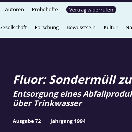
Autoren
Probehefte
Vertrag widerrufen
Gesellschaft
Forschung
Bewusstsein
Kultur
Na
Fluor: Sondermüll z
Entsorgung eines Abfallprodu
über Trinkwasser
Ausgabe 72
Jahrgang 1994