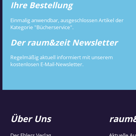
Ihre Bestellung
Einmalig anwendbar, ausgeschlossen Artikel der
Kategorie "Bücherservice".
Der raum&zeit Newsletter
Regelmäßig aktuell informiert mit unserem
kostenlosen E-Mail-Newsletter.
Über Uns
raum&
Der Ehlers Verlag
Aktuelle A