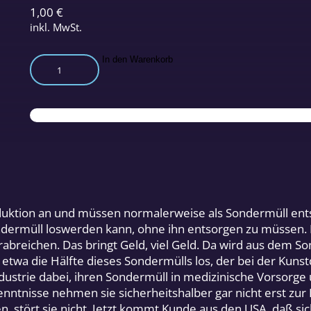
1,00
€
inkl. MwSt.
Fluor:
In den Warenkorb
Sondermüll
zur
Vorbeugung?
Menge
roduktion an und müssen normalerweise als Sondermüll ent
Sondermüll loswerden kann, ohne ihn entsorgen zu müssen. 
breichen. Das bringt Geld, viel Geld. Da wird aus dem So
etwa die Hälfte dieses Sondermülls los, der bei der Kunst
dustrie dabei, ihren Sondermüll in medizinische Vorsorg
kenntnisse nehmen sie sicherheitshalber gar nicht erst zu
n, stört sie nicht. Jetzt kommt Kunde aus den USA, daß s