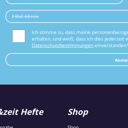
Ich stimme zu, dass meine personenbezoge
erhalten, und weiß, dass ich dies jederzeit 
Datenschutzbestimmungen
einverstanden
Anme
zeit Hefte
Shop
usgabe
Shop