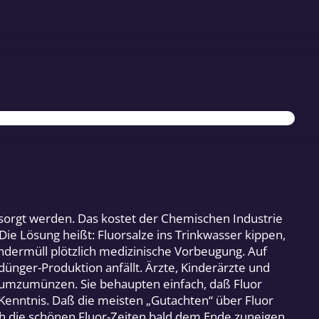
sorgt werden. Das kostet der Chemischen Industrie
Die Lösung heißt: Fluorsalze ins Trinkwasser kippen,
ndermüll plötzlich medizinische Vorbeugung. Auf
dünger-Produktion anfällt. Ärzte, Kinderärzte und
e umzumünzen. Sie behaupten einfach, daß Fluor
r Kenntnis. Daß die meisten „Gutachten“ über Fluor
ich die schönen Fluor-Zeiten bald dem Ende zuneigen