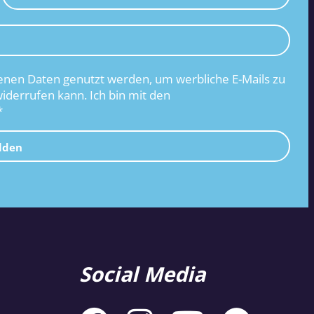
nen Daten genutzt werden, um werbliche E-Mails zu
widerrufen kann. Ich bin mit den
*
lden
Social Media