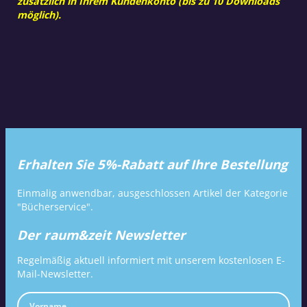
zusätzlich in Ihrem Kundenkonto (bis zu 10 Downloads
möglich).
Erhalten Sie 5%-Rabatt auf Ihre Bestellung
Einmalig anwendbar, ausgeschlossen Artikel der Kategorie
"Bücherservice".
Der raum&zeit Newsletter
Regelmäßig aktuell informiert mit unserem kostenlosen E-
Mail-Newsletter.