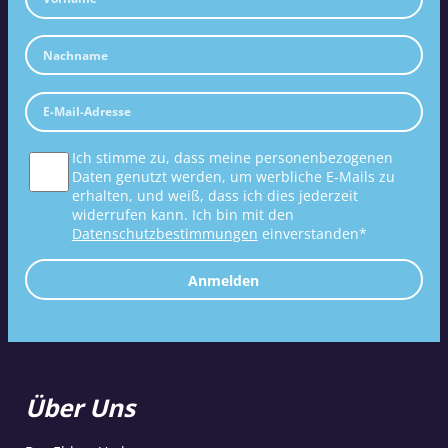
Ich stimme zu, dass meine personenbezogenen
Daten genutzt werden, um werbliche E-Mails zu
erhalten, und weiß, dass ich dies jederzeit
widerrufen kann. Ich bin mit den
Datenschutzbestimmungen
einverstanden*
Anmelden
Über Uns