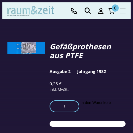
0
Gefäßprothesen
aus PTFE
Ausgabe 2
Jahrgang 1982
0,25
€
inkl. MwSt.
Gefäßprothesen
In den Warenkorb
aus
PTFE
Menge