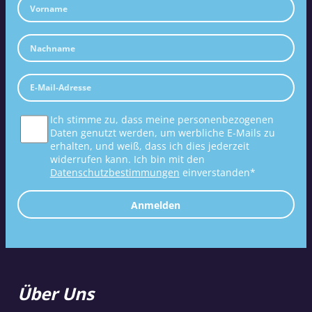
Ich stimme zu, dass meine personenbezogenen
Daten genutzt werden, um werbliche E-Mails zu
erhalten, und weiß, dass ich dies jederzeit
widerrufen kann. Ich bin mit den
Datenschutzbestimmungen
einverstanden*
Anmelden
Über Uns