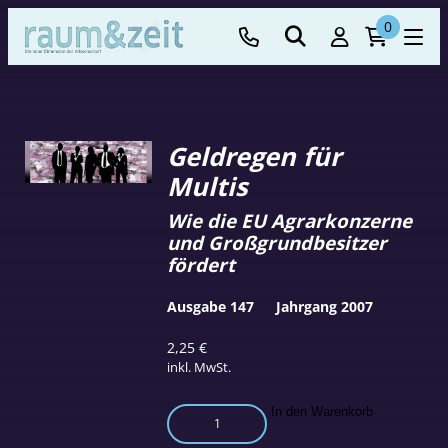
0
Geldregen für
Multis
Wie die EU Agrarkonzerne
und Großgrundbesitzer
fördert
Ausgabe 147
Jahrgang 2007
2,25
€
inkl. MwSt.
Geldregen
In den Warenkorb
für