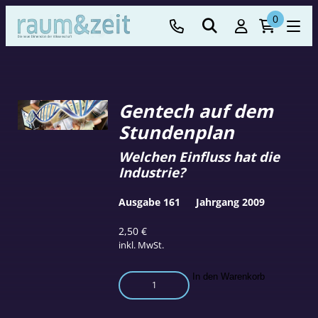
0
Gentech auf dem
Stundenplan
Welchen Einfluss hat die
Industrie?
Ausgabe 161
Jahrgang 2009
2,50
€
inkl. MwSt.
Gentech
In den Warenkorb
auf
dem