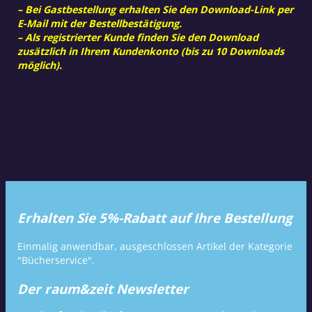
– Bei Gastbestellung erhalten Sie den Download-Link per
E-Mail mit der Bestellbestätigung.
– Als registrierter Kunde finden Sie den Download
zusätzlich in Ihrem Kundenkonto (bis zu 10 Downloads
möglich).
Erhalten Sie 5%-Rabatt auf Ihre Bestellung
Einmalig anwendbar, ausgeschlossen Artikel der Kategorie
"Bücherservice".
Der raum&zeit Newsletter