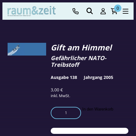
0
Gift am Himmel
Gefährlicher NATO-
Treibstoff
Ausgabe 138
Jahrgang 2005
3,00
€
inkl. MwSt.
Gift
In den Warenkorb
am
Himmel
Menge