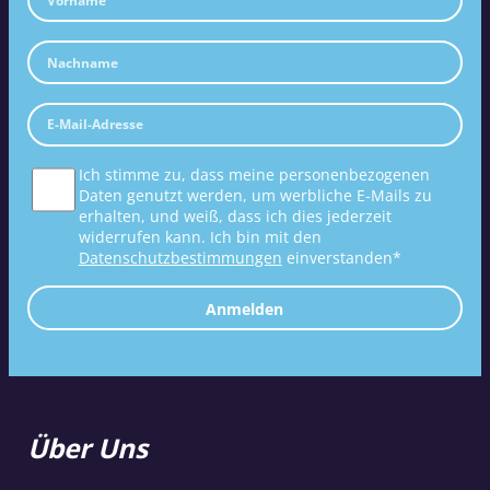
Ich stimme zu, dass meine personenbezogenen
Daten genutzt werden, um werbliche E-Mails zu
erhalten, und weiß, dass ich dies jederzeit
widerrufen kann. Ich bin mit den
Datenschutzbestimmungen
einverstanden*
Anmelden
Über Uns