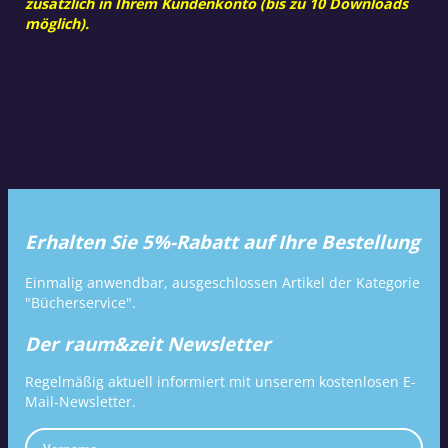
zusätzlich in Ihrem Kundenkonto (bis zu 10 Downloads
möglich).
Erhalten Sie 5%-Rabatt auf Ihre Bestellung
Einmalig anwendbar, ausgeschlossen Artikel der Kategorie
"Bücherservice".
Der raum&zeit Newsletter
Regelmäßig aktuell informiert mit unserem kostenlosen E-
Mail-Newsletter.