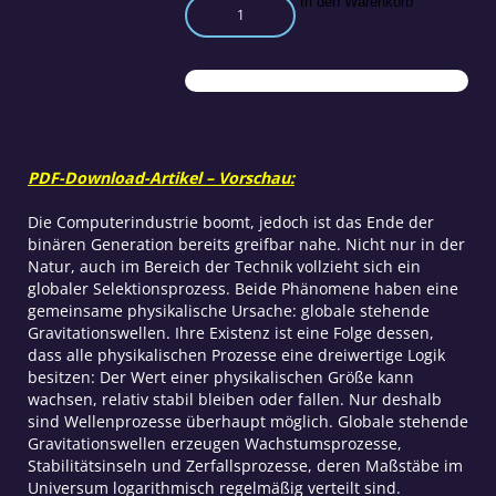
Global
In den Warenkorb
Scaling
in
der
Computertechnik
und
Informatik
Menge
PDF-Download-Artikel – Vorschau:
Die Computerindustrie boomt, jedoch ist das Ende der
binären Generation bereits greifbar nahe. Nicht nur in der
Natur, auch im Bereich der Technik vollzieht sich ein
globaler Selektionsprozess. Beide Phänomene haben eine
gemeinsame physikalische Ursache: globale stehende
Gravitationswellen. Ihre Existenz ist eine Folge dessen,
dass alle physikalischen Prozesse eine dreiwertige Logik
besitzen: Der Wert einer physikalischen Größe kann
wachsen, relativ stabil bleiben oder fallen. Nur deshalb
sind Wellenprozesse überhaupt möglich. Globale stehende
Gravitationswellen erzeugen Wachstumsprozesse,
Stabilitätsinseln und Zerfallsprozesse, deren Maßstäbe im
Universum logarithmisch regelmäßig verteilt sind.