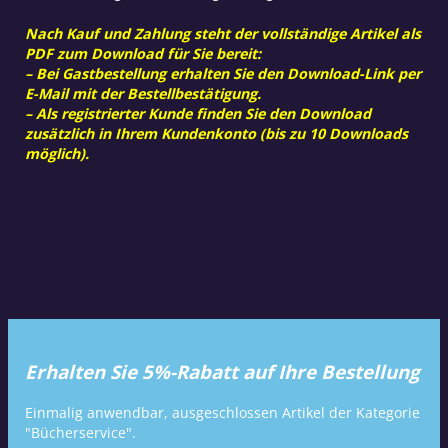
Nach Kauf und Zahlung steht der vollständige Artikel als
PDF zum Download für Sie bereit:
– Bei Gastbestellung erhalten Sie den Download-Link per
E-Mail mit der Bestellbestätigung.
– Als registrierter Kunde finden Sie den Download
zusätzlich in Ihrem Kundenkonto (bis zu 10 Downloads
möglich).
Erhalten Sie 5%-Rabatt auf Ihre Bestellung
Einmalig anwendbar, ausgeschlossen Artikel der Kategorie
"Bücherservice".