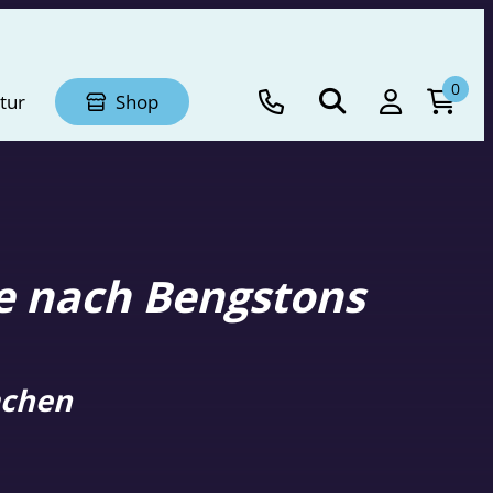
0
tur
Shop
le nach Bengstons
achen