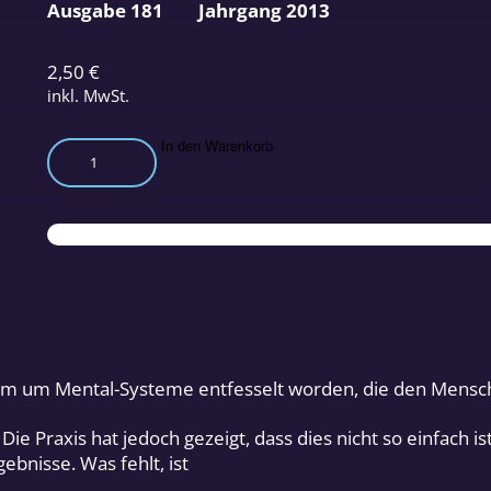
Ausgabe 181
Jahrgang 2013
2,50
€
inkl. MwSt.
Heilen
In den Warenkorb
aus
der
Quelle
nach
Bengstons
Methode
Menge
Boom um Mental-Systeme entfesselt worden, die den Mensc
Die Praxis hat jedoch gezeigt, dass dies nicht so einfach i
gebnisse. Was fehlt, ist