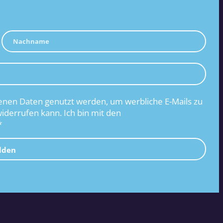
nen Daten genutzt werden, um werbliche E-Mails zu
widerrufen kann. Ich bin mit den
*
lden