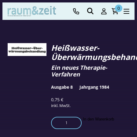
0
Heißwasser-
Überwärmungsbehan
Ein neues Therapie-
Verfahren
Ausgabe 8
Jahrgang 1984
0,75
€
inkl. MwSt.
Heißwasser-
In den Warenkorb
Überwärmungsbehandlung
Menge