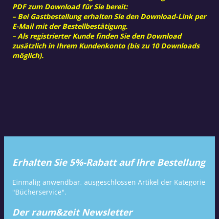
PDF zum Download für Sie bereit:
– Bei Gastbestellung erhalten Sie den Download-Link per
E-Mail mit der Bestellbestätigung.
– Als registrierter Kunde finden Sie den Download
zusätzlich in Ihrem Kundenkonto (bis zu 10 Downloads
möglich).
Erhalten Sie 5%-Rabatt auf Ihre Bestellung
Einmalig anwendbar, ausgeschlossen Artikel der Kategorie
"Bücherservice".
Der raum&zeit Newsletter