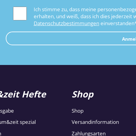
Ich stimme zu, dass meine personenbezoge
erhalten, und weiß, dass ich dies jederzeit 
Datenschutzbestimmungen
einverstanden
Anme
zeit Hefte
Shop
usgabe
Shop
um&zeit spezial
Versandinformation
n
Zahlungsarten