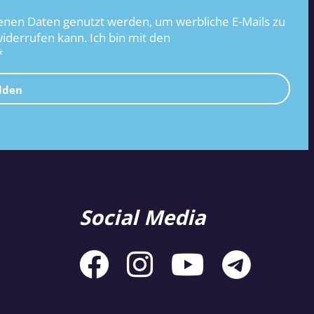
nen Daten genutzt werden, um werbliche E-Mails zu
widerrufen kann. Ich bin mit den
*
lden
Social Media