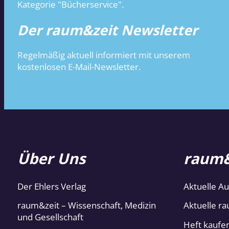
Kategorie "Bücherservice".
Der raum&zeit Newsletter
Regelmäßig aktuell informiert mit unserem
kostenlosen E-Mail-Newsletter.
Über Uns
raum&
Der Ehlers Verlag
Aktuelle A
raum&zeit – Wissenschaft, Medizin
Aktuelle ra
und Gesellschaft
Heft kaufe