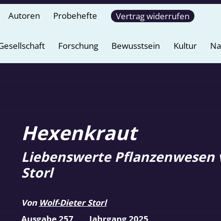
Autoren
Probehefte
Vertrag widerrufen
Gesellschaft
Forschung
Bewusstsein
Kultur
Na
Hexenkraut
Liebenswerte Pflanzenwesen v
Storl
Von
Wolf-Dieter Storl
Ausgabe 257
Jahrgang 2025