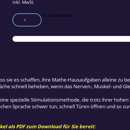
inkl. MwSt.
Horchtraining
In den Warenkorb
nach
Tomatis
Menge
ss sie es schaffen, ihre Mathe-Hausaufgaben alleine zu be
hwäche schnell beheben, wenn das Nerven-, Muskel- und Gl
 eine spezielle Stimulationsmethode, die trotz ihrer hohe
chen Sprache schwer tun, schnell Türen öffnen und so zur 
kel als PDF zum Download für Sie bereit: