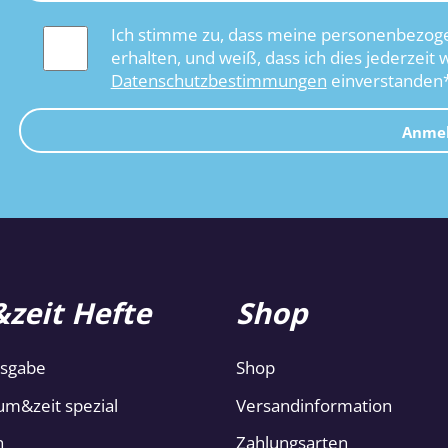
Ich stimme zu, dass meine personenbezoge
erhalten, und weiß, dass ich dies jederzeit 
Datenschutzbestimmungen
einverstanden
Anme
zeit Hefte
Shop
usgabe
Shop
um&zeit spezial
Versandinformation
n
Zahlungsarten