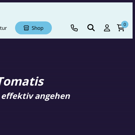
0
tur
Shop
Tomatis
 effektiv angehen