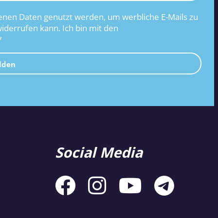
nen Daten genutzt werden, um werbliche E-Mails zu
widerrufen kann. Ich bin mit den
*
lden
Social Media