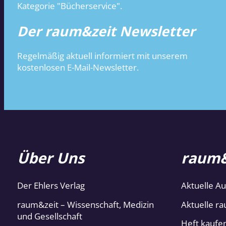
Kategorie "Bücherservice".
Der raum&zeit Newsletter
Regelmäßig aktuell informiert mit unserem
kostenlosen E-Mail-Newsletter.
Über Uns
raum&
Der Ehlers Verlag
Aktuelle A
raum&zeit – Wissenschaft, Medizin
Aktuelle ra
und Gesellschaft
Heft kaufe