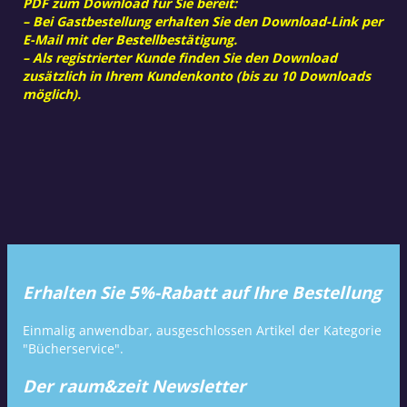
PDF zum Download für Sie bereit:
– Bei Gastbestellung erhalten Sie den Download-Link per
E-Mail mit der Bestellbestätigung.
– Als registrierter Kunde finden Sie den Download
zusätzlich in Ihrem Kundenkonto (bis zu 10 Downloads
möglich).
Erhalten Sie 5%-Rabatt auf Ihre Bestellung
Einmalig anwendbar, ausgeschlossen Artikel der Kategorie
"Bücherservice".
Der raum&zeit Newsletter