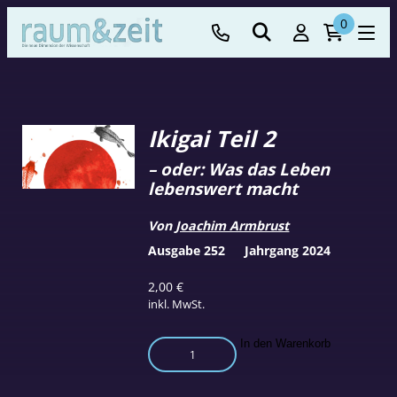
0
Ikigai Teil 2
– oder: Was das Leben
lebenswert macht
Von
Joachim Armbrust
Ausgabe 252
Jahrgang 2024
2,00
€
inkl. MwSt.
Ikigai
In den Warenkorb
Teil
2