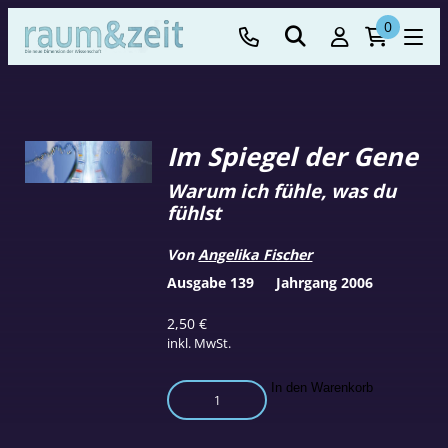
0
Im Spiegel der Gene
Warum ich fühle, was du
fühlst
Von
Angelika Fischer
Ausgabe 139
Jahrgang 2006
2,50
€
inkl. MwSt.
Im
In den Warenkorb
Spiegel
der