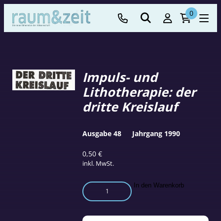
0
Impuls- und
Lithotherapie: der
dritte Kreislauf
Ausgabe 48
Jahrgang 1990
0,50
€
inkl. MwSt.
Impuls-
In den Warenkorb
und
Lithotherapie:
der