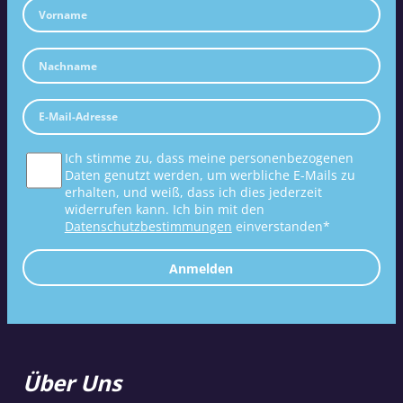
Ich stimme zu, dass meine personenbezogenen
Daten genutzt werden, um werbliche E-Mails zu
erhalten, und weiß, dass ich dies jederzeit
widerrufen kann. Ich bin mit den
Datenschutzbestimmungen
einverstanden*
Anmelden
Über Uns