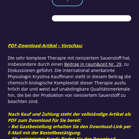
Sauerstoff
–
kritischer
Beitrag
zu
einer
Naturheilmethode
PDF-Download-Artikel – Vorschau:
Menge
Die sehr komplexe Therapie mit ionisiertem Sauerstoff hat,
insbesondere durch einen
Beitrag in raum&zeit Nr. 29
, zu
Diskussionen geführt. Die international anerkannte
Physiologin Krystina Kauffmann stellt in diesem Beitrag die
chemisch-biologische Komplexität dieser Therapie ausfu
hrlich dar und weist auf unabdingbare Qualitätsmerkmale
hin, die bei der Produktion von ionisiertem Sauerstoff zu
beachten sind.
Nach Kauf und Zahlung steht der vollständige Artikel als
PDF zum Download für Sie bereit:
– Bei Gastbestellung erhalten Sie den Download-Link per
E-Mail mit der Bestellbestätigung.
– Als registrierter Kunde finden Sie den Download