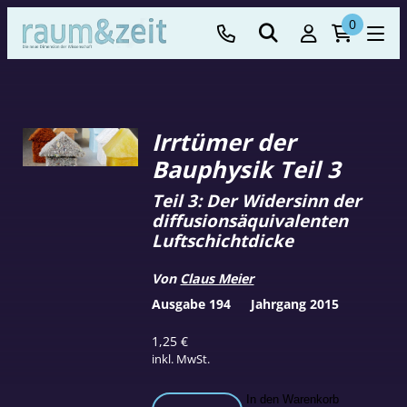
0
Irrtümer der
Bauphysik Teil 3
Teil 3: Der Widersinn der
diffusionsäquivalenten
Luftschichtdicke
Von
Claus Meier
Ausgabe 194
Jahrgang 2015
1,25
€
inkl. MwSt.
Irrtümer
In den Warenkorb