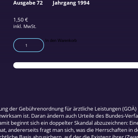
Ausgabe 72
Jahrgang 1994
1,50
€
inkl. MwSt.
Ist
In den Warenkorb
die
Gebührenordnung
für
ärztliche
Leistungen
rechtlich
unwirksam?
Menge
wicklung der Gebührenordnung für ärztliche Leistungen (GO
wirksam ist. Daran ändern auch Urteile des Bundes-Verfas
amit beginnt sich ein doppelter Skandal abzuzeichnen: Ei
at, andererseits fragt man sich, was die Herrschaften i
chtliche Basis abzusichern, auf der die Existenz ihrer (Zwa