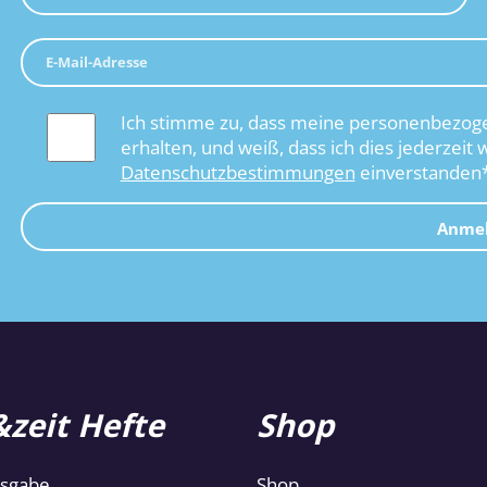
Ich stimme zu, dass meine personenbezoge
erhalten, und weiß, dass ich dies jederzeit 
Datenschutzbestimmungen
einverstanden
Anme
zeit Hefte
Shop
usgabe
Shop