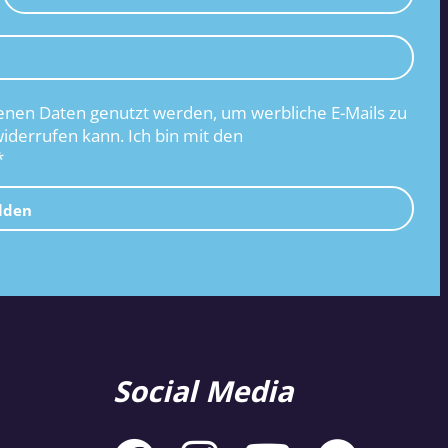
nen Daten genutzt werden, um werbliche E-Mails zu
widerrufen kann. Ich bin mit den
*
lden
Social Media