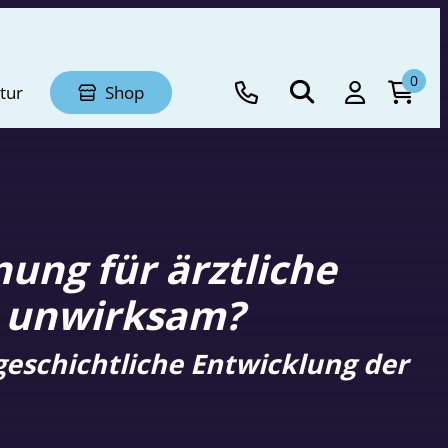
0
tur
Shop
ung für ärztliche
h unwirksam?
sgeschichtliche Entwicklung der