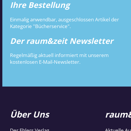
Ihre Bestellung
Einmalig anwendbar, ausgeschlossen Artikel der
Kategorie "Bücherservice".
Der raum&zeit Newsletter
Regelmäßig aktuell informiert mit unserem
kostenlosen E-Mail-Newsletter.
Über Uns
raum&
Der Ehlers Verlag
Aktuelle A