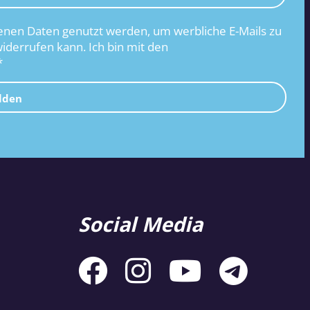
nen Daten genutzt werden, um werbliche E-Mails zu
widerrufen kann. Ich bin mit den
*
lden
Social Media