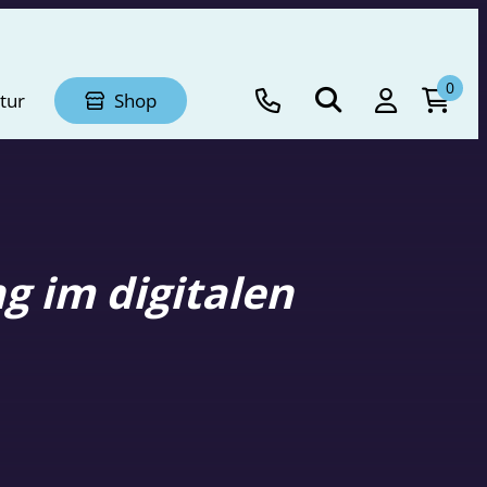
0
tur
Shop
g im digitalen