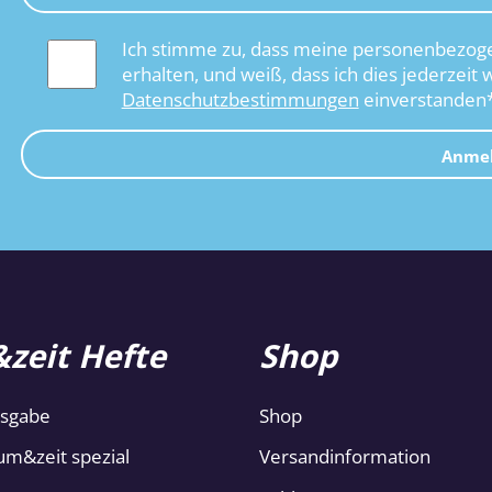
Ich stimme zu, dass meine personenbezoge
erhalten, und weiß, dass ich dies jederzeit 
Datenschutzbestimmungen
einverstanden
Anme
zeit Hefte
Shop
usgabe
Shop
um&zeit spezial
Versandinformation