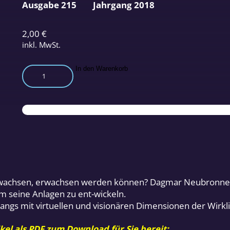
Ausgabe 215
Jahrgang 2018
2,00
€
inkl. MwSt.
Kindliche
In den Warenkorb
Entwicklung
im
digitalen
Zeitalter
Menge
e wachsen, erwachsen werden können? Dagmar Neubronner 
 seine Anlagen zu ent-wickeln.
gangs mit virtuellen und visionären Dimensionen der Wirkli
kel als PDF zum Download für Sie bereit: