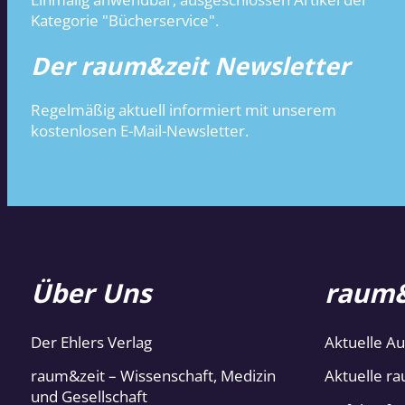
Kategorie "Bücherservice".
Der raum&zeit Newsletter
Regelmäßig aktuell informiert mit unserem
kostenlosen E-Mail-Newsletter.
Über Uns
raum&
Der Ehlers Verlag
Aktuelle A
raum&zeit – Wissenschaft, Medizin
Aktuelle ra
und Gesellschaft