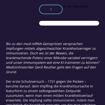
Können
In den Warenkorb
Impfungen
unser
Immunsystem
trainieren?
Menge
Bis zu den mod-mRNA-Genspritzen versprachen
Impfungen mittels abgeschwächter Krankheitserreger zu
immunisieren. Doch wo ist der Beweis, die
krankmachende Potenz einer Mikrobe variabel verringern
und unser Immunsystem wie eine KI trainieren zu können?
Medizinhistoriker Gerd Reuther geht den Fragen auf den
Grund.
Der erste Schutzversuch – 1721 gegen die Pocken –
beruhte darauf, dem Impfling die Krankheitsursache in
Naturform zu einem selbstgewählten Zeitpunkt
zuzumuten, wenn man einen milden Krankheitsverlauf
erwartete. Die Impfung sollte immunisieren, indem man
vorsätzlich die Krankheit erzeugte, vor der man schützen