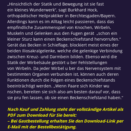
„Hinsichtlich der Statik und Bewegung ist sie fast
ein kleines Wunderwerk“, sagt Burkhard Hock,
orthopädischer Heilpraktiker in Berchtesgaden/Bayern.
Allerdings kann es im Alltag leicht passieren, dass das
empfindliche Zusammenspiel von Knochen, Wirbeln,
Muskeln und Gelenken aus den Fugen gerät „schon ein
kleiner Sturz kann einen Beckenschiefstand hervorrufen.“
Gerät das Becken in Schieflage, blockiert meist eines der
beiden Iliosakralgelenke, welche die gelenkige Verbindung
zwischen Kreuz- und Darmbein bilden. Ebenso wird die
Statik der Wirbelsäule gestört u ber Fehlstellungen
von Wirbeln. Da jeder Wirbel u ber das Nervensystem mit
bestimmten Organen verbunden ist, können auch deren
Funktionen durch die Folgen eines Beckenschiefstands
beeinträchtigt werden. „Wenn Paare sich Kinder wu
nschen, bereiten sie sich also am besten darauf vor, dass
sie pru fen lassen, ob sie einen Beckenschiefstand haben.“
Nach Kauf und Zahlung steht der vollständige Artikel als
PDF zum Download für Sie bereit:
– Bei Gastbestellung erhalten Sie den Download-Link per
E-Mail mit der Bestellbestätigung.