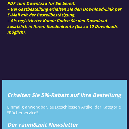
PDF zum Download für Sie bereit:
– Bei Gastbestellung erhalten Sie den Download-Link per
E-Mail mit der Bestellbestätigung.
– Als registrierter Kunde finden Sie den Download
zusätzlich in Ihrem Kundenkonto (bis zu 10 Downloads
möglich).
Erhalten Sie 5%-Rabatt auf Ihre Bestellung
Einmalig anwendbar, ausgeschlossen Artikel der Kategorie
"Bücherservice".
Der raum&zeit Newsletter