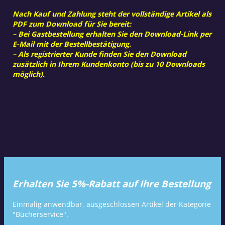
Nach Kauf und Zahlung steht der vollständige Artikel als
PDF zum Download für Sie bereit:
– Bei Gastbestellung erhalten Sie den Download-Link per
E-Mail mit der Bestellbestätigung.
– Als registrierter Kunde finden Sie den Download
zusätzlich in Ihrem Kundenkonto (bis zu 10 Downloads
möglich).
Erhalten Sie 5%-Rabatt auf Ihre Bestellung
Einmalig anwendbar, ausgeschlossen Artikel der Kategorie
"Bücherservice".