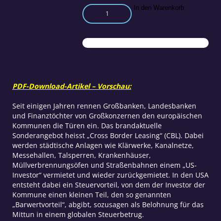
Korruption
In den Warenkorb
unter
dem
Deckmantel
der
Globalisierung
Menge
PDF-Download-Artikel – Vorschau:
Seit einigen Jahren rennen Großbanken, Landesbanken
und Finanztöchter von Großkonzernen den europäischen
Kommunen die Türen ein. Das brandaktuelle
Sonderangebot heisst „Cross Border Leasing“ (CBL). Dabei
werden städtische Anlagen wie Klärwerke, Kanalnetze,
Messehallen, Talsperren, Krankenhäuser,
Müllverbrennungsöfen und Straßenbahnen einem „US-
Investor“ vermietet und wieder zurückgemietet. In den USA
entsteht dabei ein Steuervorteil, von dem der Investor der
Kommune einen kleinen Teil, den so genannten
„Barwertvorteil“, abgibt, sozusagen als Belohnung für das
Mittun in einem globalen Steuerbetrug.