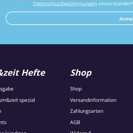
Datenschutzbestimmungen
einverstanden
Anme
zeit Hefte
Shop
usgabe
Shop
um&zeit spezial
Versandinformation
n
Zahlungsarten
nts
AGB