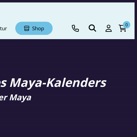
0
tur
Shop
es Maya-Kalenders
er Maya