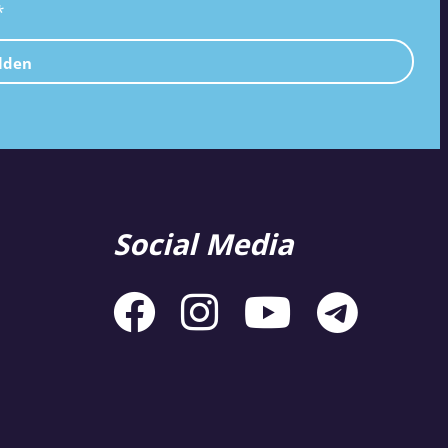
*
lden
Social Media