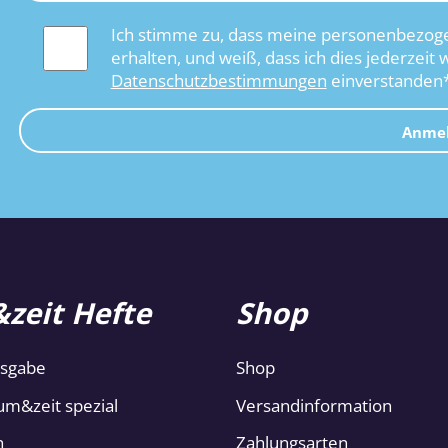
Ich stimme zu, dass meine personenbezoge
erhalten, und weiß, dass ich dies jederzeit 
Datenschutzbestimmungen
einverstanden
Anme
zeit Hefte
Shop
usgabe
Shop
um&zeit spezial
Versandinformation
n
Zahlungsarten