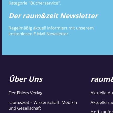
Kategorie "Bücherservice".
Der raum&zeit Newsletter
Regelmäßig aktuell informiert mit unserem
kostenlosen E-Mail-Newsletter.
Über Uns
raum&
Der Ehlers Verlag
Aktuelle A
raum&zeit – Wissenschaft, Medizin
Aktuelle ra
und Gesellschaft
Heft kaufe