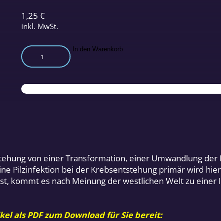
1,25
€
inkl. MwSt.
Krebsgeschehen
In den Warenkorb
–
Pilzinfektion,
kanzerogene
Stoffe
und
Virus
Menge
tehung von einer Transformation, einer Umwandlung der Ep
ine Pilzinfektion bei der Krebsentstehung primär wird hie
, kommt es nach Meinung der westlichen Welt zu einer Inf
kel als PDF zum Download für Sie bereit: