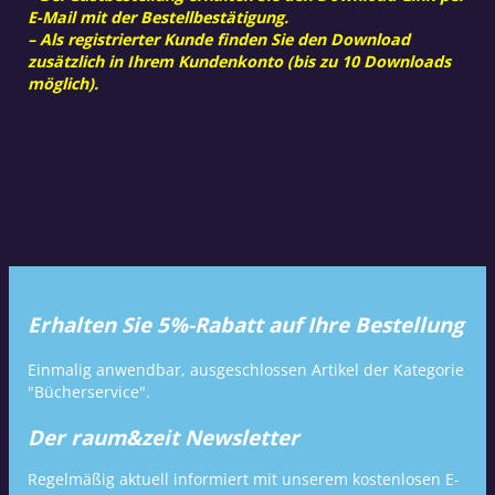
E-Mail mit der Bestellbestätigung.
– Als registrierter Kunde finden Sie den Download
zusätzlich in Ihrem Kundenkonto (bis zu 10 Downloads
möglich).
Erhalten Sie 5%-Rabatt auf Ihre Bestellung
Einmalig anwendbar, ausgeschlossen Artikel der Kategorie
"Bücherservice".
Der raum&zeit Newsletter
Regelmäßig aktuell informiert mit unserem kostenlosen E-