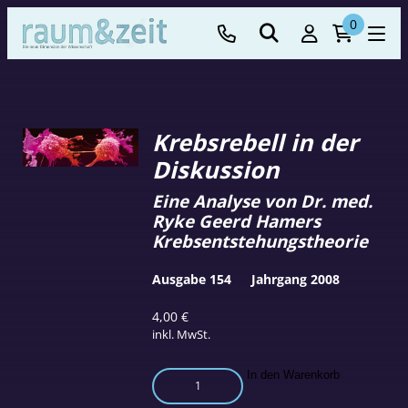
0
Krebsrebell in der
Diskussion
Eine Analyse von Dr. med.
Ryke Geerd Hamers
Krebsentstehungstheorie
Ausgabe 154
Jahrgang 2008
4,00
€
inkl. MwSt.
Krebsrebell
In den Warenkorb
in