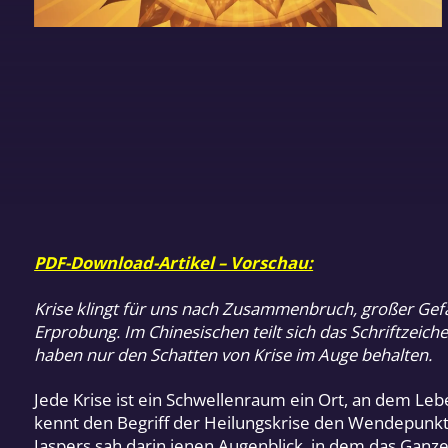
PDF-Download-Artikel – Vorschau:
Krise klingt für uns nach Zusammenbruch, großer Gefah
Erprobung. Im Chinesischen teilt sich das Schriftzeic
haben nur den Schatten von Krise im Auge behalten.
Jede Krise ist ein Schwellenraum ein Ort, an dem Le
kennt den Begriff der Heilungskrise den Wendepunkt
Jaspers sah darin jenen Augenblick, in dem das Gan