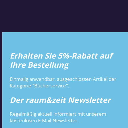
Erhalten Sie 5%-Rabatt auf
Ihre Bestellung
Einmalig anwendbar, ausgeschlossen Artikel der
Kategorie "Bücherservice".
Der raum&zeit Newsletter
Regelmäßig aktuell informiert mit unserem
kostenlosen E-Mail-Newsletter.