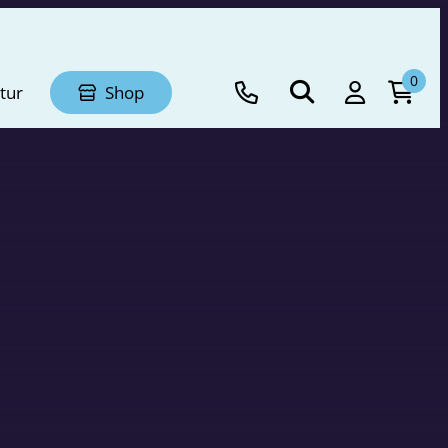
0
tur
Shop