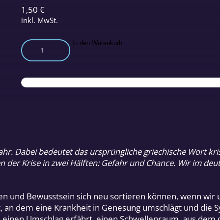
1,50
€
inkl. MwSt.
Krisen
In den Warenkorb
meistern
Menge
r. Dabei bedeutet das ursprüngliche griechische Wort kris
hen der Krise in zwei Hälften: Gefahr und Chance. Wir im 
ben und Bewusstsein sich neu sortieren können, wenn wir
, an dem eine Krankheit in Genesung umschlägt und die S
ze einen Umschlag erfährt, einen Schwellenraum, aus dem