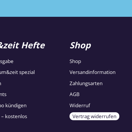
zeit Hefte
Shop
usgabe
Shop
um&zeit spezial
Versandinformation
n
Zahlungsarten
nts
AGB
Abo kündigen
Widerruf
 – kostenlos
Vertrag widerrufen