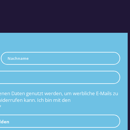
nen Daten genutzt werden, um werbliche E-Mails zu
widerrufen kann. Ich bin mit den
*
lden