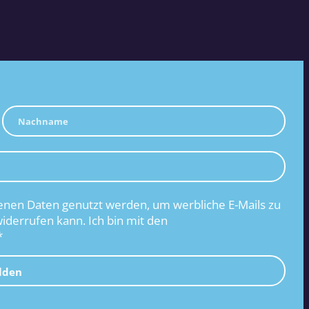
nen Daten genutzt werden, um werbliche E-Mails zu
widerrufen kann. Ich bin mit den
*
lden