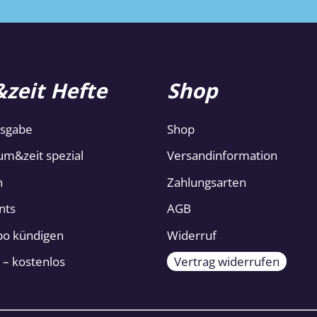
zeit Hefte
Shop
usgabe
Shop
um&zeit spezial
Versandinformation
n
Zahlungsarten
nts
AGB
Abo kündigen
Widerruf
 – kostenlos
Vertrag widerrufen