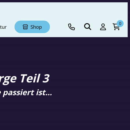
0
tur
Shop
ge Teil 3
passiert ist…