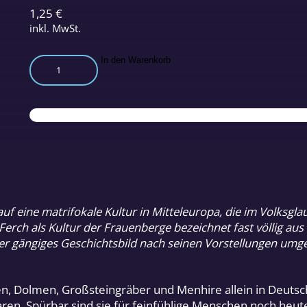
1,25
€
inkl. MwSt.
Kultur
In den Warenkorb
der
Frauenberge
Teil
3
Menge
f eine matrifokale Kultur in Mitteleuropa, die im Volksglau
rch als Kultur der Frauenberge bezeichnet fast völlig aus
er gängiges Geschichtsbild nach seinen Vorstellungen umg
n, Dolmen, Großsteingräber und Menhire allein in Deutsch
en. Spürbar sind sie für feinfühlige Menschen noch heut