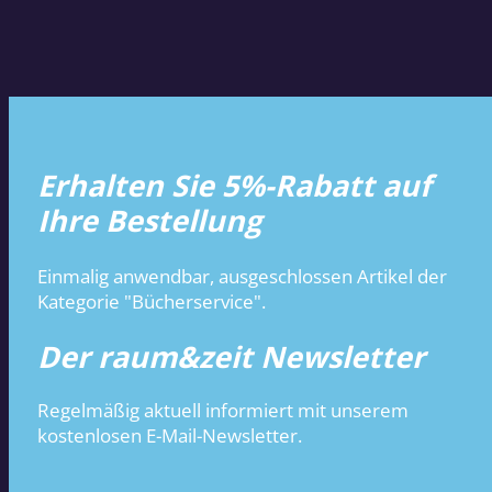
Erhalten Sie 5%-Rabatt auf
Ihre Bestellung
Einmalig anwendbar, ausgeschlossen Artikel der
Kategorie "Bücherservice".
Der raum&zeit Newsletter
Regelmäßig aktuell informiert mit unserem
kostenlosen E-Mail-Newsletter.