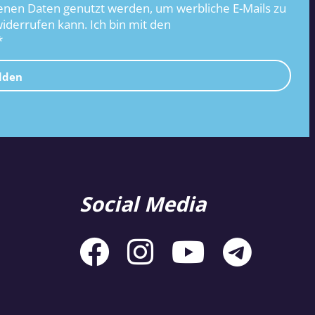
nen Daten genutzt werden, um werbliche E-Mails zu
widerrufen kann. Ich bin mit den
*
lden
Social Media