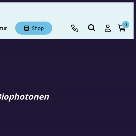
0
tur
Shop
Biophotonen