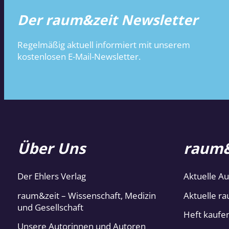
Der raum&zeit Newsletter
Regelmäßig aktuell informiert mit unserem
kostenlosen E-Mail-Newsletter.
Über Uns
raum&
Der Ehlers Verlag
Aktuelle A
raum&zeit – Wissenschaft, Medizin
Aktuelle ra
und Gesellschaft
Heft kaufe
Unsere Autorinnen und Autoren