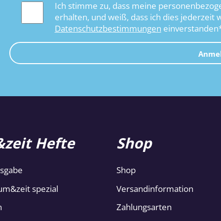
Ich stimme zu, dass meine personenbezoge
erhalten, und weiß, dass ich dies jederzeit 
Datenschutzbestimmungen
einverstanden
Anme
zeit Hefte
Shop
usgabe
Shop
um&zeit spezial
Versandinformation
n
Zahlungsarten