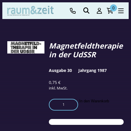
0
Magnetfeldtherapie
in der UdSSR
Ausgabe 30
Jahrgang 1987
0,75
€
inkl. MwSt.
Magnetfeldtherapie
In den Warenkorb
in
der
UdSSR
Menge