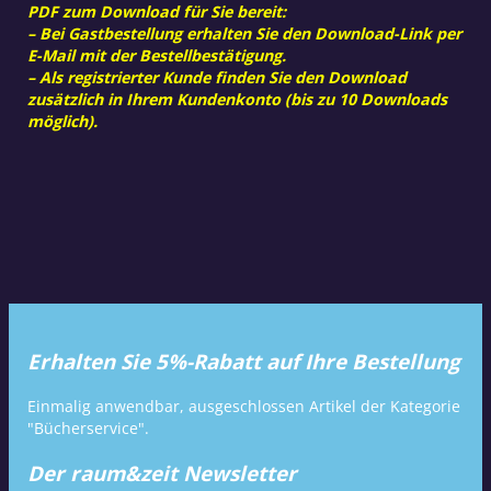
PDF zum Download für Sie bereit:
– Bei Gastbestellung erhalten Sie den Download-Link per
E-Mail mit der Bestellbestätigung.
– Als registrierter Kunde finden Sie den Download
zusätzlich in Ihrem Kundenkonto (bis zu 10 Downloads
möglich).
Erhalten Sie 5%-Rabatt auf Ihre Bestellung
Einmalig anwendbar, ausgeschlossen Artikel der Kategorie
"Bücherservice".
Der raum&zeit Newsletter