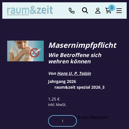
0
Masernimpfpflicht
Wie Betroffene sich
wehren können
Von
Hans U. P. Tolzin
Jahrgang 2026
raum&zeit spezial 2026_3
1,25
€
inkl. MwSt.
Masernimpfpflicht
In den Warenkorb
Menge