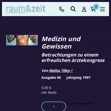
0
Medizin und
Gewissen
Betrachtungen zu einem
erfreulichen ärztekongress
Von
Melita Tilley †
Ausgabe 86
Jahrgang 1997
3,00
€
inkl. MwSt.
Medizin
In den Warenkorb
und