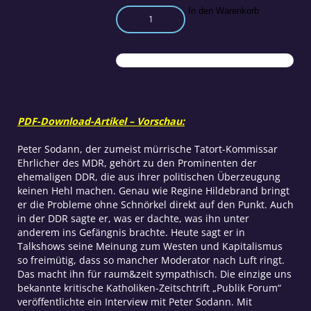
Menschenwürde
In den Warenkorb
–
ein
guter
Witz
der
Spaßdemokratie
Menge
PDF-Download-Artikel – Vorschau:
Peter Sodann, der zumeist mürrische Tatort-Kommissar
Ehrlicher des MDR, gehört zu den Prominenten der
ehemaligen DDR, die aus ihrer politischen Überzeugung
keinen Hehl machen. Genau wie Regine Hildebrand bringt
er die Probleme ohne Schnörkel direkt auf den Punkt. Auch
in der DDR sagte er, was er dachte, was ihn unter
anderem ins Gefängnis brachte. Heute sagt er in
Talkshows seine Meinung zum Westen und Kapitalismus
so freimütig, dass so mancher Moderator nach Luft ringt.
Das macht ihn für raum&zeit sympathisch. Die einzige uns
bekannte kritische Katholiken-Zeitschtrift „Publik Forum“
veröffentlichte ein Interview mit Peter Sodann. Mit