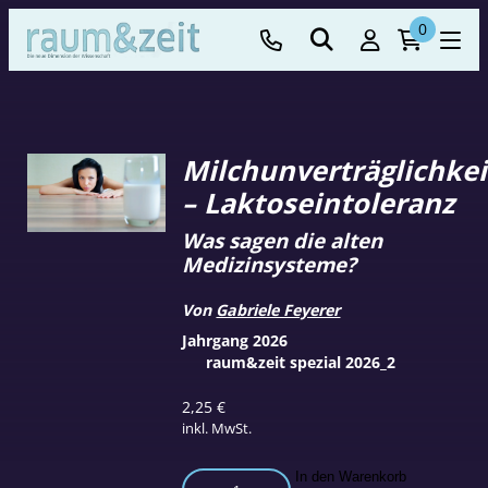
0
Milchunverträglichkei
– Laktoseintoleranz
Was sagen die alten
Medizinsysteme?
Von
Gabriele Feyerer
Jahrgang 2026
raum&zeit spezial 2026_2
2,25
€
inkl. MwSt.
Milchunverträglichkeit
In den Warenkorb