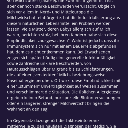
von Milchzucker (Laktose), die zwar nicht gefährlich ist,
aber dennoch starke Beschwerden verursacht. Obgleich
sich vor allem in Nord- und Mitteleuropa die
Milchwirtschaft einbürgerte, hat die Industrialisierung aus
diesem natürlichen Lebensmittel ein Problem werden
lassen. Viele Mütter, deren Babys allergisch auf Milch
waren, berichten stolz, bei ihren Kindern habe sich diese
Empfindlichkeit „ausgewachsen“. Wahr ist jedoch, dass ihr
Immunsystem sich nur mit einem Dauerreiz abgefunden
hat, dem es nicht entkommen kann. Bei Erwachsenen
zeigen sich später häufig eine generelle Infektanfälligkeit
sowie zahlreiche unklare Beschwerden, von
Hautausschlägen über Migräne bis zu Schlafstörungen,
die auf einer „versteckten“ Milch- beziehungsweise
Kaseinallergie beruhen. Oft wirkt diese Empfindlichkeit mit
einer „stummen“ Unverträglichkeit auf Weizen zusammen
und verschlimmert die Situation. Die üblichen Allergietests
ergeben keinen Befund, nur spezielle Blutuntersuchungen
oder ein längerer, strenger Milchverzicht bringen die
Wahrheit an den Tag.
Im Gegensatz dazu gehört die Laktoseintoleranz
mittlerweile zu den häufigen Diagnosen der Medizin. Sie