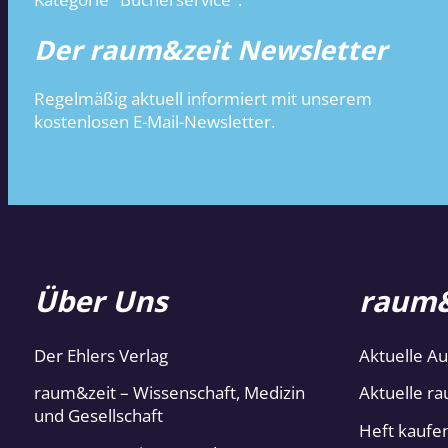
Der raum&zeit Newsletter
Regelmäßig aktuell informiert mit unserem
kostenlosen E-Mail-Newsletter.
Über Uns
raum&
Der Ehlers Verlag
Aktuelle A
raum&zeit – Wissenschaft, Medizin
Aktuelle ra
und Gesellschaft
Heft kaufe