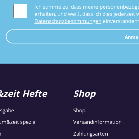
Ich stimme zu, dass meine personenbezoge
erhalten, und weiß, dass ich dies jederzeit 
Datenschutzbestimmungen
einverstanden
Anme
zeit Hefte
Shop
usgabe
Shop
um&zeit spezial
Versandinformation
n
Zahlungsarten