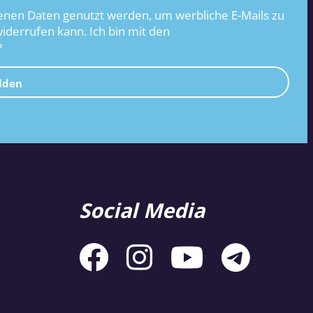
nen Daten genutzt werden, um werbliche E-Mails zu
widerrufen kann. Ich bin mit den
*
lden
Social Media