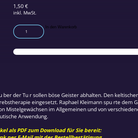
1,50
€
inkl. MwSt.
Mistelblüten-
In den Warenkorb
Therapie
Menge
 ber der Tu r sollen böse Geister abhalten. Den keltische
Krebstherapie eingesetzt. Raphael Kleimann spu rte dem G
n Mistelgewächsen im Allgemeinen und von verschiedene
peutische Anwendung.
kel als PDF zum Download für Sie bereit:
nk per E-Mail mit der Bestellbestätigung.