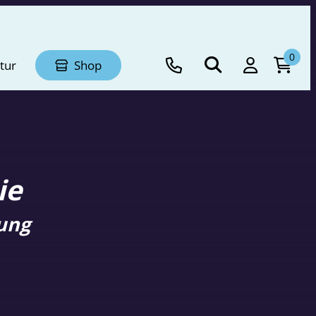
0
tur
Shop
ie
tung