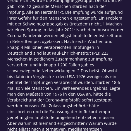
verabreicht, wurde die Kampagne gestoppt. Der Grund: Es
gab Tote. 12 gesunde Menschen starben nach der
Impfung. Alle an Herzinfarkt. Die Impfung wurde aufgrund
ihrer Gefahr für den Menschen eingestampft. Ein Problem
mit der Schweinegrippe gab es (trotzdem) nicht. 1 Machen
wir einen Sprung in das Jahr 2021: Nach dem Ausrufen der
Corona-Pandemie werden eiligst Impfstoffe entwickelt und
in Rekordtempo zugelassen. Nach sechs Wochen und
knapp 4 Millionen verabreichten Impfungen in
Deutschland sind laut Paul-Ehrlich-Institut (PEI) 223
Menschen in zeitlichem Zusammenhang zur Impfung
verstorben und in knapp 1 200 Fällen gab es
schwerwiegende Nebenwirkungen. 2 Das heißt: Obwohl
bis dahin im Vergleich zu den USA 1976 weniger als ein
Zehntel der Impfungen verabreicht wurden, starben 18,6
mal so viele Menschen. Ein verheerendes Ergebnis. Legte
man den Maßstab von 1976 in den USA an, hätte die
Verabreichung der Corona-Impfstoffe sofort gestoppt
werden müssen. Die Zulassungsbehörde hätte
einschreiten und die Zulassung der in Rekordtempo
genehmigten Impfstoffe umgehend entziehen müssen.
Aber warum ist niemand eingeschritten? Warum wurde
nicht eiligst nach alternativen, medikamentösen