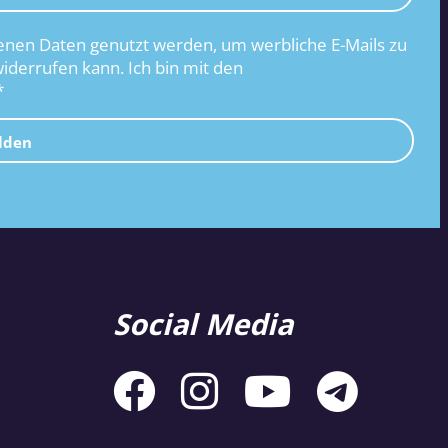
nen Daten genutzt werden, um werbliche E-Mails zu
widerrufen kann. Ich bin mit den
*
lden
Social Media