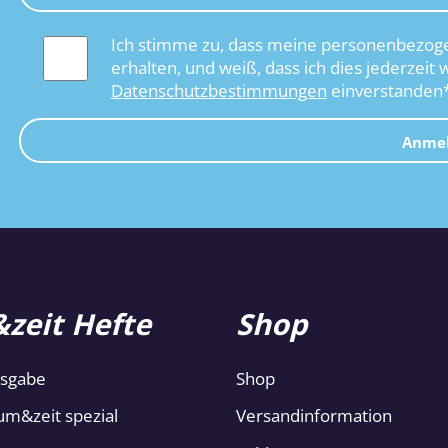
Ich stimme zu, dass meine personenbezoge
erhalten, und weiß, dass ich dies jederzeit 
Datenschutzbestimmungen
einverstanden
Anme
zeit Hefte
Shop
usgabe
Shop
um&zeit spezial
Versandinformation