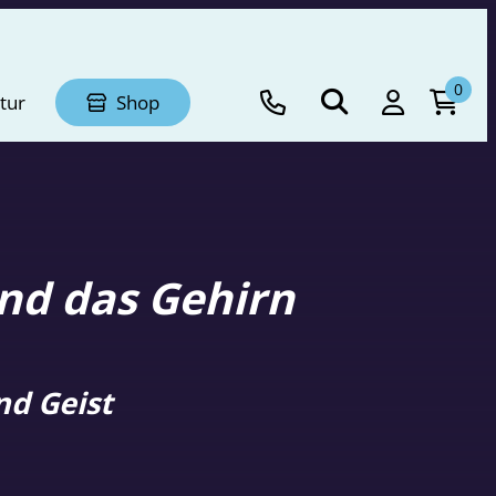
0
tur
Shop
end das Gehirn
nd Geist