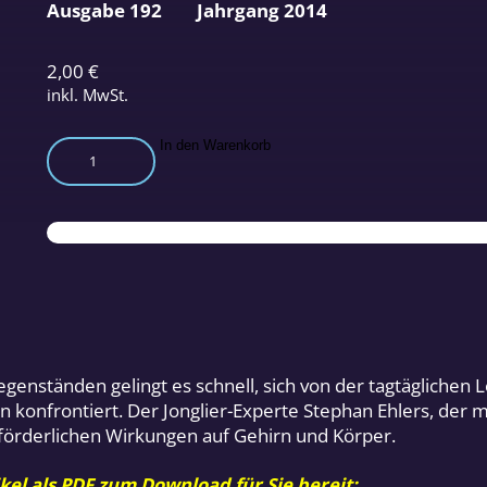
Ausgabe 192
Jahrgang 2014
2,00
€
inkl. MwSt.
Mit
In den Warenkorb
Jonglieren
spielend
das
Gehirn
trainieren
Menge
nständen gelingt es schnell, sich von der tagtäglichen 
onfrontiert. Der Jonglier-Experte Stephan Ehlers, der m
sförderlichen Wirkungen auf Gehirn und Körper.
kel als PDF zum Download für Sie bereit: