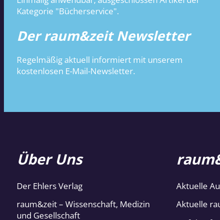
Kategorie "Bücherservice".
Der raum&zeit Newsletter
Regelmäßig aktuell informiert mit unserem
kostenlosen E-Mail-Newsletter.
Über Uns
raum&
Der Ehlers Verlag
Aktuelle A
raum&zeit – Wissenschaft, Medizin
Aktuelle ra
und Gesellschaft