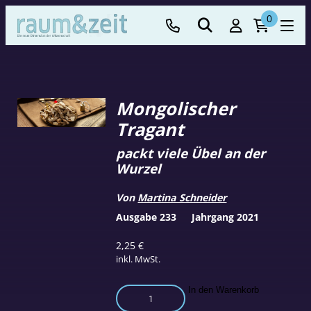
0
Mongolischer
Tragant
packt viele Übel an der
Wurzel
Von
Martina Schneider
Ausgabe 233
Jahrgang 2021
2,25
€
inkl. MwSt.
Mongolischer
In den Warenkorb
Tragant