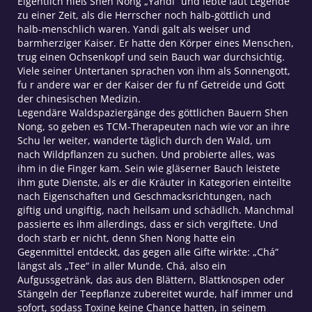
Eigentlich hieß Shen Nong „Yandi“ und lebte laut Legende
zu einer Zeit, als die Herrscher noch halb-göttlich und
halb-menschlich waren. Yandi galt als weiser und
barmherziger Kaiser. Er hatte den Körper eines Menschen,
trug einen Ochsenkopf und sein Bauch war durchsichtig.
Viele seiner Untertanen sprachen von ihm als Sonnengott,
fu r andere war er der Kaiser der fu nf Getreide und Gott
der chinesischen Medizin.
Legendäre Waldspaziergänge des göttlichen Bauern Shen
Nong, so geben es TCM-Therapeuten nach wie vor an ihre
Schu ler weiter, wanderte täglich durch den Wald, um
nach Wildpflanzen zu suchen. Und probierte alles, was
ihm in die Finger kam. Sein wie gläserner Bauch leistete
ihm gute Dienste, als er die Kräuter in Kategorien einteilte
nach Eigenschaften und Geschmacksrichtungen, nach
giftig und ungiftig, nach heilsam und schädlich. Manchmal
passierte es ihm allerdings, dass er sich vergiftete. Und
doch starb er nicht, denn Shen Nong hatte ein
Gegenmittel entdeckt, das gegen alle Gifte wirkte: „Chá“
längst als „Tee“ in aller Munde. Chá, also ein
Aufgussgetränk, das aus den Blättern, Blattknospen oder
Stängeln der Teepflanze zubereitet wurde, half immer und
sofort, sodass Toxine keine Chance hatten, in seinem