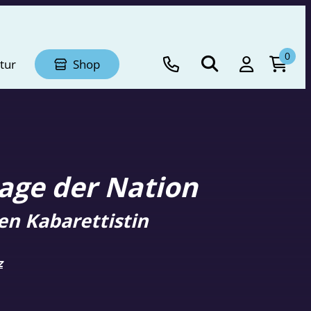
0
tur
Shop
age der Nation
en Kabarettistin
z