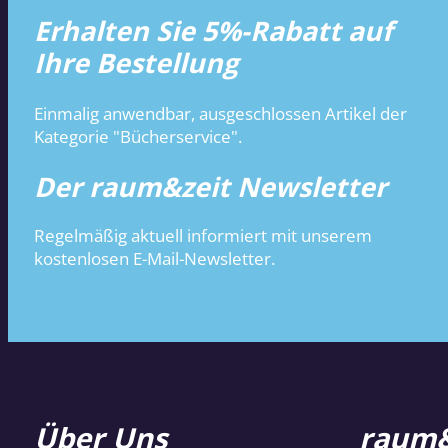
Erhalten Sie 5%-Rabatt auf
Ihre Bestellung
Einmalig anwendbar, ausgeschlossen Artikel der
Kategorie "Bücherservice".
Der raum&zeit Newsletter
Regelmäßig aktuell informiert mit unserem
kostenlosen E-Mail-Newsletter.
Über Uns
raum&