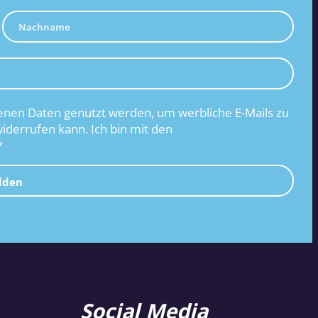
nen Daten genutzt werden, um werbliche E-Mails zu
widerrufen kann. Ich bin mit den
*
lden
Social Media