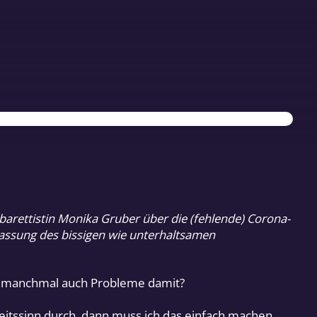
arettistin Monika Gruber über die (fehlende) Corona-
 Fassung des bissigen wie unterhaltsamen
Du manchmal auch Probleme damit?
eitssinn durch, dann muss ich das einfach machen.