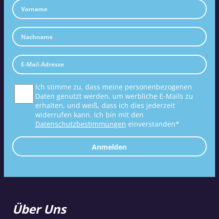
Ich stimme zu, dass meine personenbezogenen
Daten genutzt werden, um werbliche E-Mails zu
erhalten, und weiß, dass ich dies jederzeit
widerrufen kann. Ich bin mit den
Datenschutzbestimmungen
einverstanden*
Anmelden
Über Uns