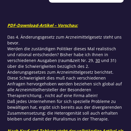
ungeklärt!
Menge
PDF-Download-Artikel – Vorschau:
Das 4. Änderungsgesetz zum Arzneimittelgesetz steht uns
bevor.
Werden die zuständigen Politiker dieses Mal realistisch
und rational entscheiden? Bisher habe ich Ihnen in
verschiedenen Ausgaben (raum&zeit Nr. 29,
30
und 31)
über die Schwierigkeiten bezüglich des 2.
Änderungsgesetzes zum Arzneimittelgesetz berichtet.
Diese Schwierigkeit dies muß nach verschiedenen
Anfragen hervorgehoben werden beziehen sich global auf
alle Arzneimittelhersteller der Besonderen
Therapierichtung , nicht auf eine Firma allein!
Daß jedes Unternehmen für sich spezielle Probleme zu
bewältigen hat, ergibt sich bereits aus der divergierenden
Zusammensetzung; die Heterogenität soll auch erhalten
bleiben und damit der Pluralismus in der Therapie.
Nach Kauf und Zahlung steht der vollständige Artikel als