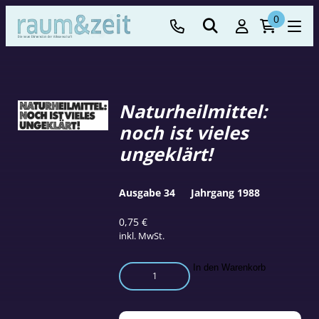
0
Naturheilmittel:
noch ist vieles
ungeklärt!
Ausgabe 34
Jahrgang 1988
0,75
€
inkl. MwSt.
Naturheilmittel:
In den Warenkorb
noch
ist
vieles