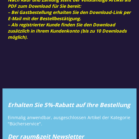
PDF zum Download für Sie bereit:
– Bei Gastbestellung erhalten Sie den Download-Link per
E-Mail mit der Bestellbestätigung.
– Als registrierter Kunde finden Sie den Download
zusätzlich in Ihrem Kundenkonto (bis zu 10 Downloads
möglich).
Erhalten Sie 5%-Rabatt auf Ihre Bestellung
Einmalig anwendbar, ausgeschlossen Artikel der Kategorie
"Bücherservice".
Der raum&zeit Newsletter